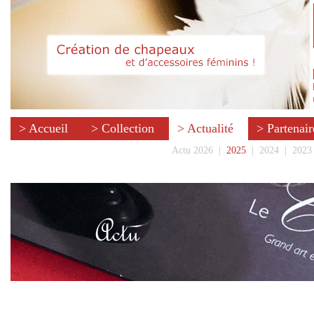
> Accueil
> Collection
> Actualité
> Partenair
Actu 2026
|
2025
|
2024
|
2023