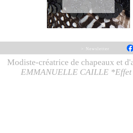
> Newsletter
Modiste-créatrice de chapeaux et d
EMMANUELLE CAILLE *Effet d